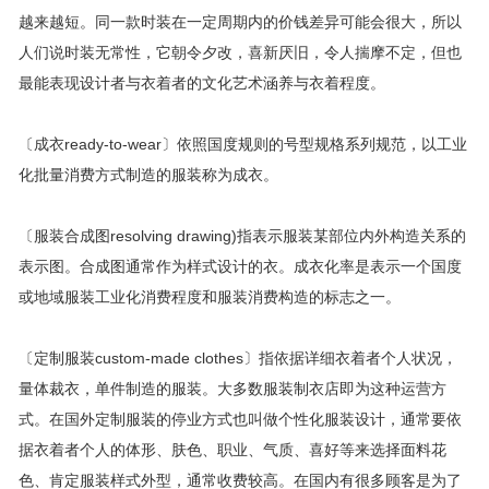
越来越短。同一款时装在一定周期内的价钱差异可能会很大，所以
人们说时装无常性，它朝令夕改，喜新厌旧，令人揣摩不定，但也
最能表现设计者与衣着者的文化艺术涵养与衣着程度。
〔成衣ready-to-wear〕依照国度规则的号型规格系列规范，以工业
化批量消费方式制造的服装称为成衣。
〔服装合成图resolving drawing)指表示服装某部位内外构造关系的
表示图。合成图通常作为样式设计的衣。成衣化率是表示一个国度
或地域服装工业化消费程度和服装消费构造的标志之一。
〔定制服装custom-made clothes〕指依据详细衣着者个人状况，
量体裁衣，单件制造的服装。大多数服装制衣店即为这种运营方
式。在国外定制服装的停业方式也叫做个性化服装设计，通常要依
据衣着者个人的体形、肤色、职业、气质、喜好等来选择面料花
色、肯定服装样式外型，通常收费较高。在国内有很多顾客是为了