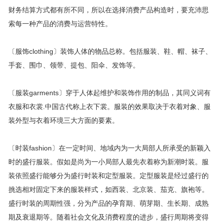
财务结算方式都有所不同，所以在选择消费产品构造时，要充沛思
索每一种产品的消费与运营特性。
〔服饰clothing〕装饰人体的物品总称。包括服装、鞋、帽、袜子、
手套、围巾、领带、提包、阳伞、发饰等。
〔服装garments〕穿于人体起维护和装饰作用的制品，其同义词有
衣服和衣裳.中国古代称上衣下裳。服装的效果取决于衣着对象、服
装外型与衣着环境三大方面的要素。
〔时装fashion〕在一定时间、地域内为一大局部人所承受的新颖入
时的盛行服装。假如是尚为一小局部人最先衣着称为新潮时装。服
装依照盛行能够分为盛行时装和定型服装。定型服装是经过盛行的
挑选相对固定下来的服装样式，如西装、北京装、茄克、旗袍等。
盛行时装的周期性强，分为产品的孕育期、萌芽期、生长期、成熟
期及衰退期等。随着社会文化及消费程度的进步，盛行周期将变得