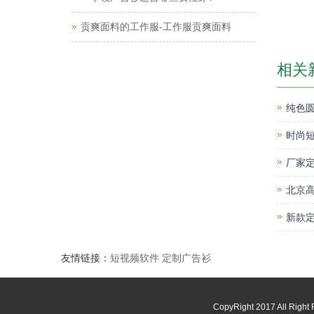
贡爽面料的工作服-工作服贡爽面料
相关
纯色
时尚短
厂家定
北京高
新款
友情链接：
短视频软件
定制广告衫
CopyRight 2017 All R