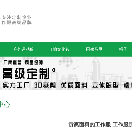
户外运动服
T恤文化衫
围裙马甲
帽子
中心
贡爽面料的工作服-工作服