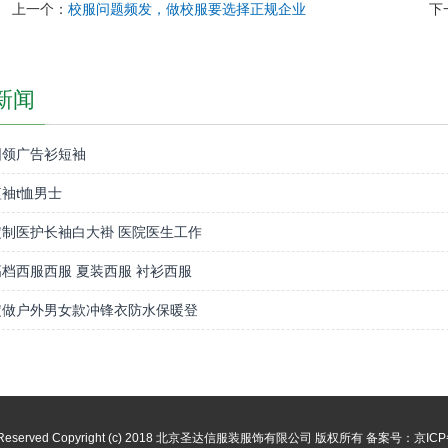
上一个：
校服问题频发，做校服要选择正规企业
下
新闻
圆领广告衫短袖
袖t恤男士
制医护长袖白大褂 医院医生工作
档西服西服 夏装西服 衬衫西服
定做户外男女款冲锋衣防水保暖登
ight Reserved Copyright (c) 2018 北京圣达信服装服饰有限公司 版权所有
备案号：京ICP备