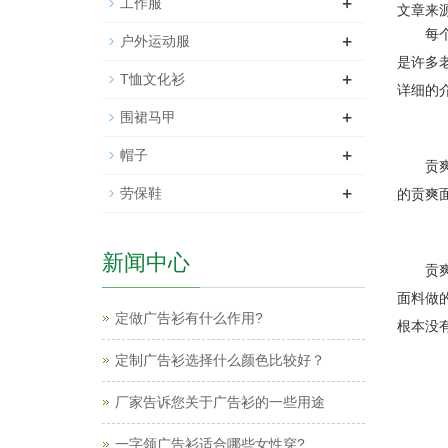
+
工作服
文章来源
每
+
户外运动服
是许多
+
T恤文化衫
详细的
+
围裙马甲
+
帽子
贡
+
劳保鞋
的贡爽
新闻中心
贡
面料做
定做广告衫有什么作用?
根本没
定制广告衫选择什么颜色比较好？
厂家告诉您关于广告衫的一些用途
一字领广告衫适合哪些女性穿?