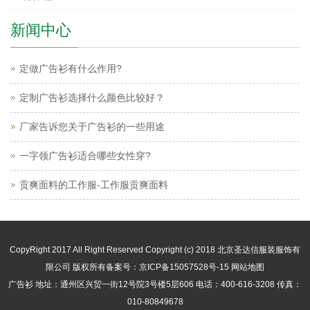
新闻中心
定做广告衫有什么作用?
定制广告衫选择什么颜色比较好？
厂家告诉您关于广告衫的一些用途
一字领广告衫适合哪些女性穿?
贡爽面料的工作服-工作服贡爽面料
CopyRight 2017 All Right Reserved Copyright (c) 2018 北京圣达信服装服饰有
限公司 版权所有
备案号：京ICP备15057528号-15
网站地图
广告衫
地址：通州区兴贸一街12号院3号楼5层606 电话：400-616-3208 传真：
010-80849678