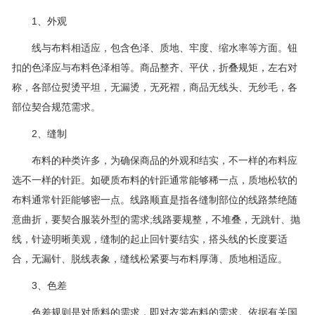
1、外观
线与布料相适应，包含色泽、质地、牢度、缩水率等方面。钮
扣的色泽应与布料色泽相等。商品整齐、平伏，折叠规矩，左右对
称，各部位熨烫平坦，无漏烫，无死褶，商品无线头、无纱毛，各
部位契合规范需求。
2、缝制
布料的种类许多，为确保商品的外观和结实，不一样的布料应
选不一样的针距。如硬质布料的针距通常能够稀一点，质地松软的
布料通常针距能够密一点。线路顺直是指各缝制部位的线路禁绝随
意曲折，要契合服装外型的需求;线路要规整，不堆叠，无跳针、抛
线，针迹明晰美观，缝制的起止回针要结实，搭头线的长度要适
合，无漏针、脱线表象，缝线松紧要与布料厚薄、质地相适应。
3、色差
色差规则是对质料的需求，即对衣裳布料的需求。依据有关国