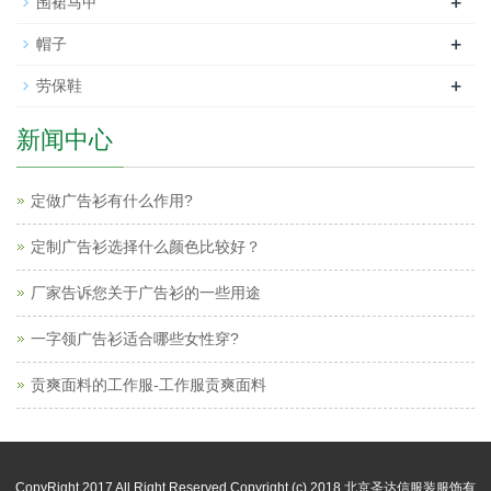
+
围裙马甲
+
帽子
+
劳保鞋
新闻中心
定做广告衫有什么作用?
定制广告衫选择什么颜色比较好？
厂家告诉您关于广告衫的一些用途
一字领广告衫适合哪些女性穿?
贡爽面料的工作服-工作服贡爽面料
CopyRight 2017 All Right Reserved Copyright (c) 2018 北京圣达信服装服饰有