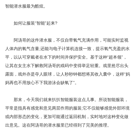
智能潜水服最为酷炫。
如何让服装“智能”起来?
阿汤哥的这件潜水服，不仅自带氧气充满作用，可能实时监视
人体内的氧气含量;还能与电子计算机连接一致，提示氧气充盈的水
平，以认可穿戴者在水下的时间并保护安全。基于这种“超本领”，
让其在女主水下解救阿汤哥的戏码中变得举足轻重。戏里抢尽出头
露面，戏外亦是夺人眼球，让人秒秒钟都想将其收入囊中，这样“妈
妈再也不用放心不下我游泳会缺氧了”。
那末，今天我们就来扒扒智能服装这点儿事。所说智能服装，
平常是指具有感觉和意见两层作用的服装;它不仅能够感觉外部环境
或内部形态的变化，更加可能通过返回机制，实时地对这种变化做
出意见。这在阿汤哥的潜水服里已经得到了完美的推理。