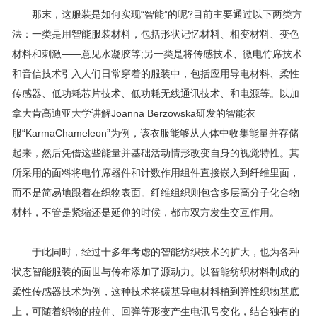
那末，这服装是如何实现“智能”的呢?目前主要通过以下两类方
法：一类是用智能服装材料，包括形状记忆材料、相变材料、变色
材料和刺激——意见水凝胶等;另一类是将传感技术、微电竹席技术
和音信技术引入人们日常穿着的服装中，包括应用导电材料、柔性
传感器、低功耗芯片技术、低功耗无线通讯技术、和电源等。以加
拿大肯高迪亚大学讲解Joanna Berzowska研发的智能衣
服“KarmaChameleon”为例，该衣服能够从人体中收集能量并存储
起来，然后凭借这些能量并基础活动情形改变自身的视觉特性。其
所采用的面料将电竹席器件和计数作用组件直接嵌入到纤维里面，
而不是简易地跟着在织物表面。纤维组织则包含多层高分子化合物
材料，不管是紧缩还是延伸的时候，都市双方发生交互作用。
于此同时，经过十多年考虑的智能纺织技术的扩大，也为各种
状态智能服装的面世与传布添加了源动力。以智能纺织材料制成的
柔性传感器技术为例，这种技术将碳基导电材料植到弹性织物基底
上，可随着织物的拉伸、回弹等形变产生电讯号变化，结合独有的