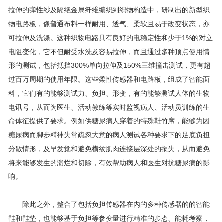
拉伸的弹性纱及隔绝金属纤维编织到织物构造中，研制出的新型织
物电路板，像普通布料一样耐用、透气、柔软且易于改变状态，亦
可拉伸及洗涤。这种织物电路具有良好的电稳定性和少于1%的对立
电阻变化，它不但耐受水洗及容易拉伸，而且通过多种顶点使用情
形的测试，包括抵挡300%单向拉伸及150%三维撞击测试，更有超
过百万周期的使用年限。这些柔性传感器和电路板，组成了智能面
料，它们有的能够测试力、负担、形变，有的能够测试人体的生物
电讯号，从而为医生、活动教练等实时监视病人、活动员训练的生
命体征提供了要求。例如供糖尿病人穿着的特殊鞋竹席，能够为因
糖尿病而脚步精神失常疏忽大意的病人测试各种要求下的足底负担
分散情形，及早发觉和避免横纹肌肉连接层深处的损失，从而避免
将来能够发生的溃烂和切除，有效帮助病人和医生对抗糖尿病的影
响。
除此之外，整合了包括负担传感器在内的多种传感器的的智能
鞋和鞋垫，也能够基于负担等参变量进行精准的步态、能耗考察，