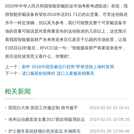
2020年中华人民共和国智能穿戴职业市场考察考虑陈述》表现，我
国智能穿戴设备有望在2016年达到1.71亿的出货量。尽管这份陈述
并不一样定准确，但以其为参考，我们可能预见整个可穿戴设备市
场的容量可能说是尚普商量宣布的这份陈述的几倍以上，这也预示
着我国智能服装财产未来将迎来百亿甚至千亿级的市场前景，让我
们拭目以待!最后，对VC们说一句：“智能服装财产将要迎来发作，
抓住这轮波涛意义着什么，你懂的”。
上一个：
新申·2016中国亚麻流行趋势”即将登陆上海时装周
下一个：
进口服装纷纷降价 进口儿童服装销量高
相关新闻
医院白大褂 医院工作服定制 病号服手
2019-02-02 15:10:41
休闲运动服套装女夏2017新款韩版薄款运
2019-02-01 10:09:28
护士服冬装娃娃领白色加蓝边 长袖医生
2019-01-25 13:04:46