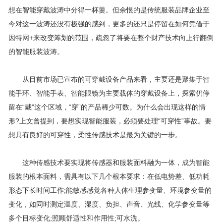
想在智能穿戴波涛中分得一杯羹。但余恨的是传统服装品牌企业至
今对这一波涛还没有极强的感到，更多的还只是停留在如何凭借于
因特网+来改变筹划的范围，疏忽了将要在整个财产技术向上行翻倒
的智能服装波涛。
从目前市场已宣布的可穿戴设备产品来看，主要还是聚集于智
能手环、智能手表、智能眼镜为主要载体的穿戴设备上，探索仍停
留在“戴”这个区域，“穿”的产品稀少可数。为什么会出现这样的情
形?上文曾提到，要想实现智能服装，必须要处理“可穿性”事故。要
想具有良好的可穿性，柔性传感技术是最为关键的一步。
这种传感技术要实现将传感器和服装面料融为一体，成为智能
服装的根本面料，需具有以下几个根本要求：在低电势差、低功耗
形态下长时间工作;能敏感感觉各种人体生理参变量、环境参变量的
变化，如同时测定温度、湿度、负担、声音、光线、化学参变量等
多个目标变化;照顾舒适性和作用性;可水洗。