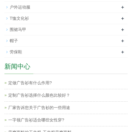
+
户外运动服
+
T恤文化衫
+
围裙马甲
+
帽子
+
劳保鞋
新闻中心
定做广告衫有什么作用?
定制广告衫选择什么颜色比较好？
厂家告诉您关于广告衫的一些用途
一字领广告衫适合哪些女性穿?